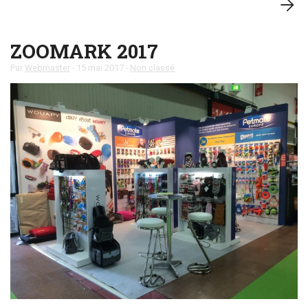
ZOOMARK 2017
Par
Webmaster
-
15 mai 2017
-
Non classé