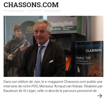
CHASSONS.COM
Par
Webmaster
-
12 juin 2017
-
Non classé
Dans son édition de Juin, le e-magazine Chassons.com publie une
interview de notre PDG, Monsieur Arnaud van Robais. Réalisée par
Baudouin de St Léger, celle-ci aborde le parcours personnel de…